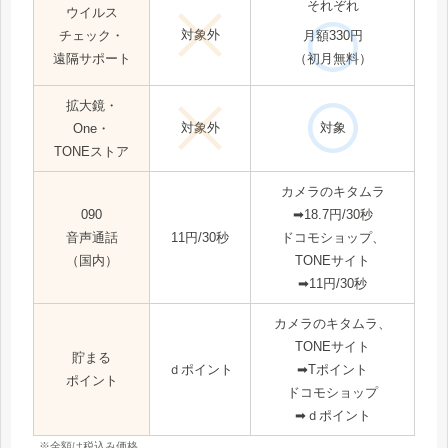
それぞれ
ウイルス
対象外
チェック・
月額330円
遠隔サポート
（初月無料）
拡大鏡・
対象外
対象
One・
TONEストア
カメラのキタムラ
090
➡18.7円/30秒
音声通話
11円/30秒
ドコモショップ、
（国内）
TONEサイト
➡11円/30秒
カメラのキタムラ、
TONEサイト
貯まる
ｄポイント
➡Tポイント
ポイント
ドコモショップ
➡ｄポイント
※金額は税込み価格